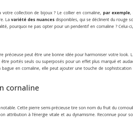
 votre collection de bijoux ? Le collier en cornaline,
par exemple
,
re. La
variété des nuances
disponibles, qui se déclinent du rouge 
alité, pourquoi ne pas opter pour un pendentif en cornaline ? Celui-c
re précieuse peut être une bonne idée pour harmoniser votre look. Le
tre portés seuls ou superposés pour un effet plus marqué et audacie
 bague en cornaline, elle peut ajouter une touche de sophistication à 
n cornaline
table. Cette pierre semi-précieuse tire son nom du fruit du cornouill
son attribution à l’énergie vitale et au dynamisme. Reconnue pour son