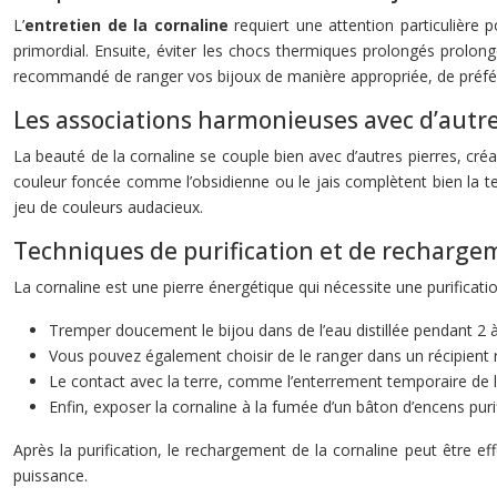
L’
entretien de la cornaline
requiert une attention particulière 
primordial. Ensuite, éviter les chocs thermiques prolongés prolonge
recommandé de ranger vos bijoux de manière appropriée, de préfér
Les associations harmonieuses avec d’autre
La beauté de la cornaline se couple bien avec d’autres pierres, créan
couleur foncée comme l’obsidienne ou le jais complètent bien la tei
jeu de couleurs audacieux.
Techniques de purification et de rechargem
La cornaline est une pierre énergétique qui nécessite une purificati
Tremper doucement le bijou dans de l’eau distillée pendant 2 à
Vous pouvez également choisir de le ranger dans un récipient r
Le contact avec la terre, comme l’enterrement temporaire de la
Enfin, exposer la cornaline à la fumée d’un bâton d’encens purif
Après la purification, le rechargement de la cornaline peut être ef
puissance.