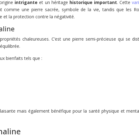
origine
intrigante
et un héritage
historique important
. Cette
var
aient comme une pierre sacrée, symbole de la vie, tandis que les R
e et la protection contre la négativité.
aline
ropriétés chaleureuses. C’est une pierre semi-précieuse qui se dis
quilibrée.
x bienfaits tels que :
laisante mais également bénéfique pour la santé physique et menta
naline