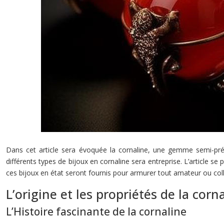
Dans cet article sera évoquée la cornaline, une gemme semi-préci
différents types de bijoux en cornaline sera entreprise. L’article se
ces bijoux en état seront fournis pour armurer tout amateur ou col
L’origine et les propriétés de la corn
L’Histoire fascinante de la cornaline