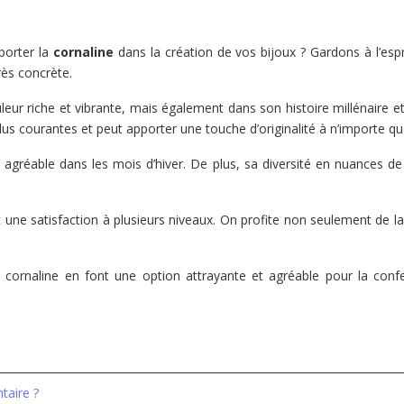
porter la
cornaline
dans la création de vos bijoux ? Gardons à l’espri
rès concrète.
uleur riche et vibrante, mais également dans son histoire millénair
lus courantes et peut apporter une touche d’originalité à n’importe q
 agréable dans les mois d’hiver. De plus, sa diversité en nuances d
 une satisfaction à plusieurs niveaux. On profite non seulement de la
 cornaline en font une option attrayante et agréable pour la confec
taire ?