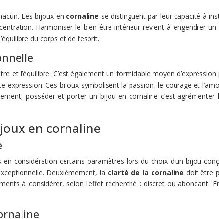
chacun. Les bijoux en
cornaline
se distinguent par leur capacité à ins
ncentration. Harmoniser le bien-être intérieur revient à engendrer un
uilibre du corps et de l’esprit.
onnelle
tre et l’équilibre. C’est également un formidable moyen d’expression 
 expression. Ces bijoux symbolisent la passion, le courage et l’amou
inalement, posséder et porter un bijou en cornaline c’est agrémente
ijoux en cornaline
e
 en considération certains paramètres lors du choix d’un bijou conç
e exceptionnelle. Deuxièmement, la
clarté de la cornaline
doit être 
ments à considérer, selon l’effet recherché : discret ou abondant. En
ornaline